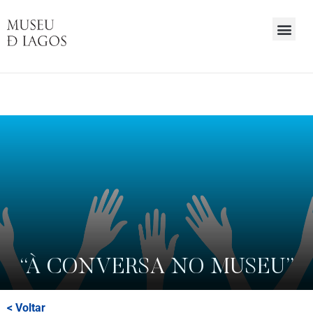
Saltar
para
o
conteúdo
principal
da
página
“À CONVERSA NO MUSEU”
< Voltar