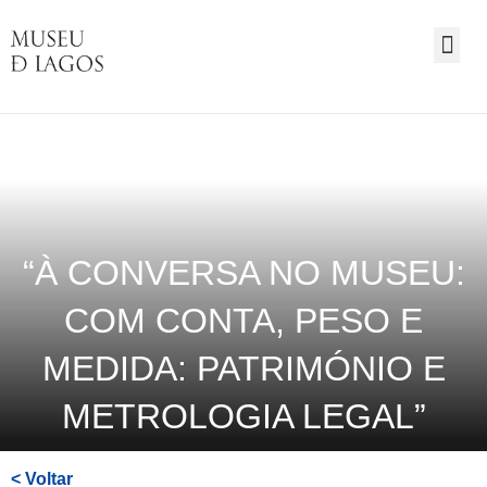
Saltar
para
o
conteúdo
principal
da
página
“À CONVERSA NO MUSEU:
COM CONTA, PESO E
MEDIDA: PATRIMÓNIO E
METROLOGIA LEGAL”
< Voltar