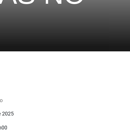
io
e 2025
h00