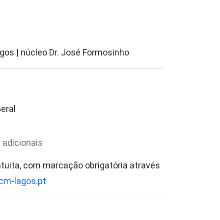
os | núcleo Dr. José Formosinho
eral
 adicionais
atuita, com marcação obrigatória através
m-lagos.pt