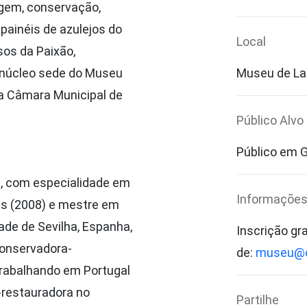
gem, conservação,
painéis de azulejos do
Local
sos da Paixão,
 núcleo sede do Museu
Museu de Lag
da Câmara Municipal de
Público Alvo
Público em G
s, com especialidade em
Informações
is (2008) e mestre em
ade de Sevilha, Espanha,
Inscrição gr
conservadora-
de:
museu@c
trabalhando em Portugal
-restauradora no
Partilhe