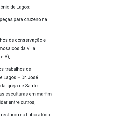
tónio de Lagos;
peças para cruzeiro na
lhos de conservação e
mosaicos da Villa
e B);
os trabalhos de
e Lagos – Dr. José
a igreja de Santo
 nas esculturas em marfim
idar entre outros;
 restauro no Laboratório