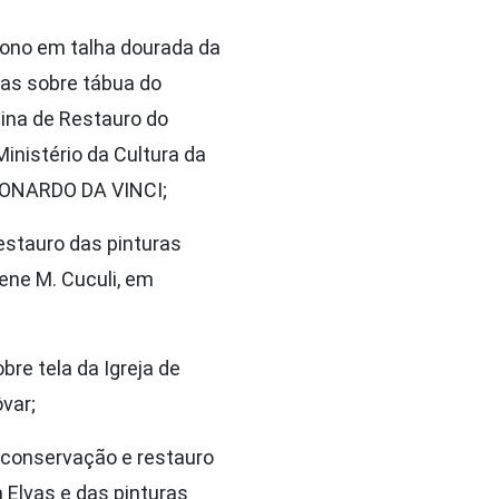
rono em talha dourada da
ras sobre tábua do
icina de Restauro do
inistério da Cultura da
LEONARDO DA VINCI;
estauro das pinturas
ene M. Cuculi, em
bre tela da Igreja de
var;
 conservação e restauro
 Elvas e das pinturas