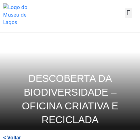
Saltar
para
o
conteúdo
principal
da
página
DESCOBERTA DA
BIODIVERSIDADE –
OFICINA CRIATIVA E
RECICLADA
< Voltar