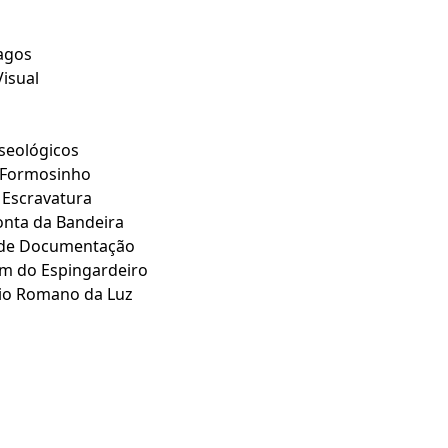
agos
Visual
seológicos
é Formosinho
 Escravatura
onta da Bandeira
 de Documentação
m do Espingardeiro
io Romano da Luz