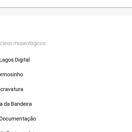
úcleos museológicos
agos Digital
Formosinho
scravatura
a da Bandeira
 Documentação