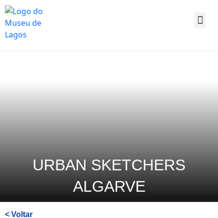
Saltar
para
o
conteúdo
principal
da
página
URBAN SKETCHERS
ALGARVE
< Voltar