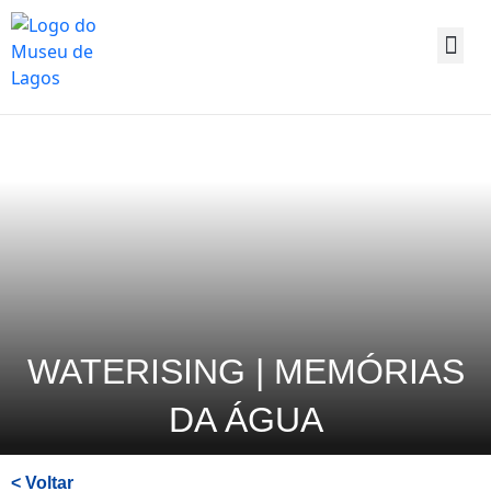
Saltar
para
o
conteúdo
principal
da
página
WATERISING | MEMÓRIAS
DA ÁGUA
< Voltar