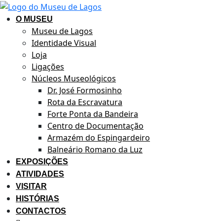
Saltar
Pular
para
para
O MUSEU
o
o
Museu de Lagos
conteúdo
conteúdo
Identidade Visual
principal
Loja
da
Ligações
página
Núcleos Museológicos
Dr. José Formosinho
Rota da Escravatura
Forte Ponta da Bandeira
Centro de Documentação
Armazém do Espingardeiro
Balneário Romano da Luz
EXPOSIÇÕES
ATIVIDADES
VISITAR
HISTÓRIAS
CONTACTOS